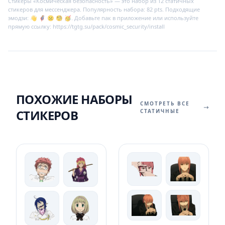
Стикеры «Космическая безопасность» — это набор из 12 статичных
стикеров для мессенджера. Популярность набора: 82 pts. Подходящие
эмодзи: 👋 🦸‍♀ ☹️ 🧐 🥳. Добавьте пак в приложение или используйте
прямую ссылку: https://tgtg.su/pack/cosmic_security/install
ПОХОЖИЕ НАБОРЫ
СМОТРЕТЬ ВСЕ
СТИКЕРОВ
СТАТИЧНЫЕ