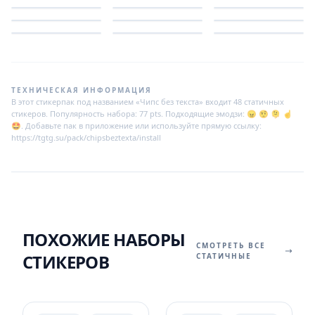
ТЕХНИЧЕСКАЯ ИНФОРМАЦИЯ
В этот стикерпак под названием «Чипс без текста» входит 48 статичных
стикеров. Популярность набора: 77 pts. Подходящие эмодзи: 😠 🤨 🫠 ☝
🤩. Добавьте пак в приложение или используйте прямую ссылку:
https://tgtg.su/pack/chipsbeztexta/install
ПОХОЖИЕ НАБОРЫ
СМОТРЕТЬ ВСЕ
СТИКЕРОВ
СТАТИЧНЫЕ