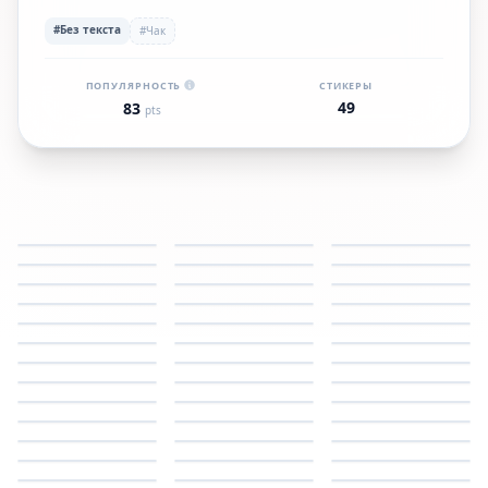
#Без текста
#Чак
ПОПУЛЯРНОСТЬ
СТИКЕРЫ
49
83
pts