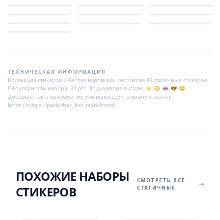
ТЕХНИЧЕСКАЯ ИНФОРМАЦИЯ
Коллекция стикеров «Чак без надписей» состоит из 49 статичных стикеров.
Популярность набора: 83 pts. Подходящие эмодзи: ⭐ 😳 👄 😎 ☹️.
Добавьте пак в приложение или используйте прямую ссылку:
https://tgtg.su/pack/chak_bez_texta/install
ПОХОЖИЕ НАБОРЫ
СМОТРЕТЬ ВСЕ
СТИКЕРОВ
СТАТИЧНЫЕ