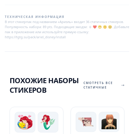
ТЕХНИЧЕСКАЯ ИНФОРМАЦИЯ
В этот стикерпак под названием «Ариэль» входит 36 статичных стикеров.
Популярность набора: 89 pts. Подходящие эмодзи: ☺️ ❤️ 😬 🤫 🥺. Добавьте
пак в приложение или используйте прямую ссылку:
https://tgtg.su/pack/ariel_disney/install
ПОХОЖИЕ НАБОРЫ
СМОТРЕТЬ ВСЕ
СТИКЕРОВ
СТАТИЧНЫЕ