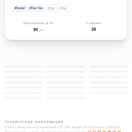
#Social
#Тик Ток
#Тик
#Tok
ПОПУЛЯРНОСТЬ
СТИКЕРЫ
20
95
pts
ТЕХНИЧЕСКАЯ ИНФОРМАЦИЯ
В этот стикерпак под названием «Tik Tok» входит 20 статичных стикеров.
Популярность набора: 95 pts. Подходящие эмодзи: 🤪 😜 🤩 😋 😍 🙁 😚.