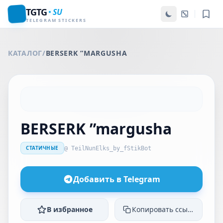
TGTG
SU
TELEGRAM STICKERS
КАТАЛОГ
/
BERSERK ”MARGUSHA
BERSERK ”margusha
СТАТИЧНЫЕ
@ TeilNunElks_by_fStikBot
Добавить в Telegram
В избранное
Копировать ссылку