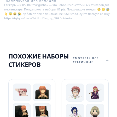
ТЕХНИЧЕСКАЯ ИНФОРМАЦИЯ
Стикеры «BERSERK ”margusha» — это набор из 25 статичных стикеров для
мессенджера. Популярность набора: 87 pts. Подходящие эмодзи: 🧐 😒 😰
👆 😇 😑 😭. Добавьте пак в приложение или используйте прямую ссылку:
https://tgtg.su/pack/TeilNunElks_by_fStikBot/install
ПОХОЖИЕ НАБОРЫ
СМОТРЕТЬ ВСЕ
СТИКЕРОВ
СТАТИЧНЫЕ