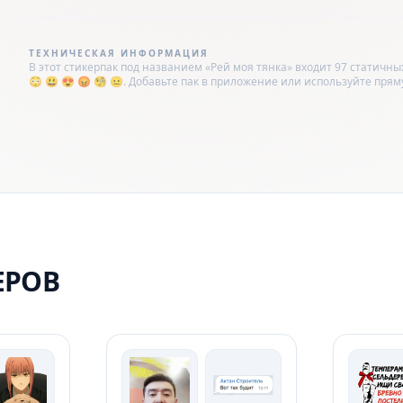
ТЕХНИЧЕСКАЯ ИНФОРМАЦИЯ
В этот стикерпак под названием «Рей моя тянка» входит 97 статичны
😳 😃 😍 😡 🧐 😐. Добавьте пак в приложение или используйте прямую с
ЕРОВ