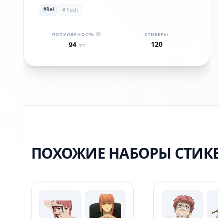
#Rei
#Plush
ПОПУЛЯРНОСТЬ
СТИКЕРЫ
120
94
pts
ПОХОЖИЕ НАБОРЫ СТИК