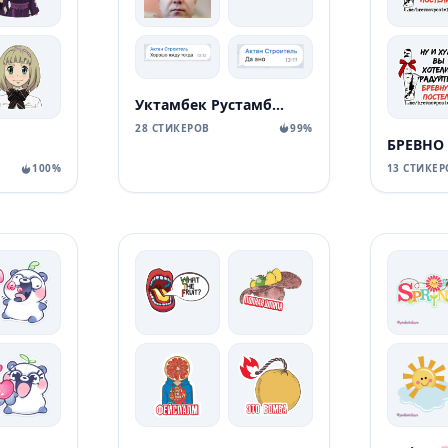
Уктамбек Рустамбекович
28 СТИКЕРОВ
99%
БРЕВНО
100%
13 СТИКЕР