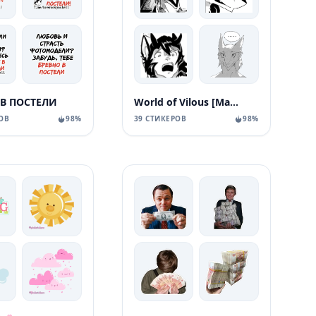
 В ПОСТЕЛИ
World of Vilous [Manga
ОВ
98%
39 СТИКЕРОВ
98%