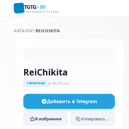
TGTG
SU
TELEGRAM STICKERS
КАТАЛОГ
/
REICHIKITA
ReiChikita
СТАТИЧНЫЕ
@ ReiPlush
Добавить в Telegram
В избранное
Копировать ссылку