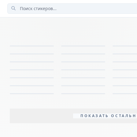
ПОКАЗАТЬ ОСТАЛЬН