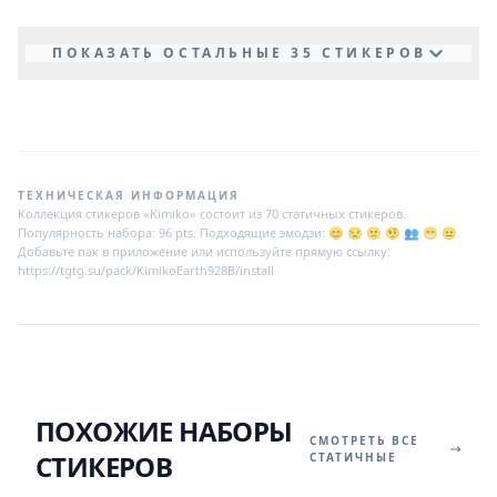
ПОКАЗАТЬ ОСТАЛЬНЫЕ 35 СТИКЕРОВ
ТЕХНИЧЕСКАЯ ИНФОРМАЦИЯ
Коллекция стикеров «Kimiko» состоит из 70 статичных стикеров.
Популярность набора: 96 pts. Подходящие эмодзи: 😊 😒 🙁 🤨 👥 😁 😐.
Добавьте пак в приложение или используйте прямую ссылку:
https://tgtg.su/pack/KimikoEarth928B/install
ПОХОЖИЕ НАБОРЫ
СМОТРЕТЬ ВСЕ
СТИКЕРОВ
СТАТИЧНЫЕ