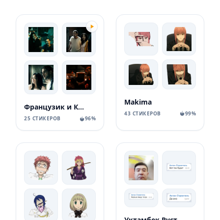
Makima
Французик и Кимико
43 СТИКЕРОВ
99%
25 СТИКЕРОВ
96%
Уктамбек Рустамбекович