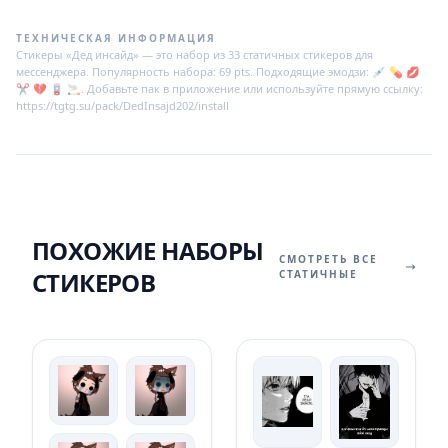
ТЕХНИЧЕСКАЯ ИНФОРМАЦИЯ
Стикеры «Дед инсайд» — это набор из 33 статичных стикеров для
мессенджера. Популярность набора: 69 pts. Подходящие эмодзи: 💉 💊 💋
✂ 💔 🪫 🚬. Добавьте пак в приложение или используйте прямую ссылку:
https://tgtg.su/pack/DedInsajd202/install
ПОХОЖИЕ НАБОРЫ
СМОТРЕТЬ ВСЕ
СТИКЕРОВ
СТАТИЧНЫЕ