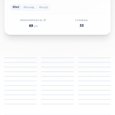
#Ded
#Инсайд
#Insajd
ПОПУЛЯРНОСТЬ
СТИКЕРЫ
33
69
pts