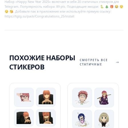
Набор «Happy New Year 2025» включает в себя 20 статичных стикеров для
Telegram. Популярность набора: 89 pts. Подходящие эмодзи: 🐍 🎄 🎁 😂 😌
😏 😘. Добавьте пак в приложение или используйте прямую ссылку:
https://tgtg.su/pack/Congratulations_25/install
ПОХОЖИЕ НАБОРЫ
СМОТРЕТЬ ВСЕ
СТИКЕРОВ
СТАТИЧНЫЕ