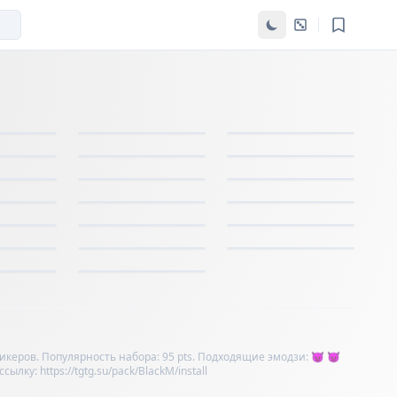
тикеров. Популярность набора: 95 pts. Подходящие эмодзи: 😈 👿
ку: https://tgtg.su/pack/BlackM/install