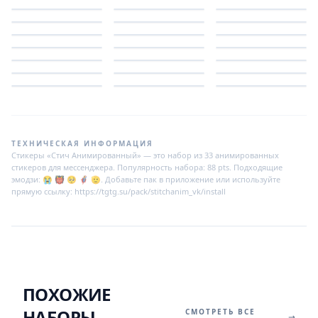
ТЕХНИЧЕСКАЯ ИНФОРМАЦИЯ
Стикеры «Стич Анимированный» — это набор из 33 анимированных
стикеров для мессенджера. Популярность набора: 88 pts. Подходящие
эмодзи: 😭 👹 🥺 🦸‍♂ 🫡. Добавьте пак в приложение или используйте
прямую ссылку: https://tgtg.su/pack/stitchanim_vk/install
ПОХОЖИЕ
НАБОРЫ
СМОТРЕТЬ ВСЕ