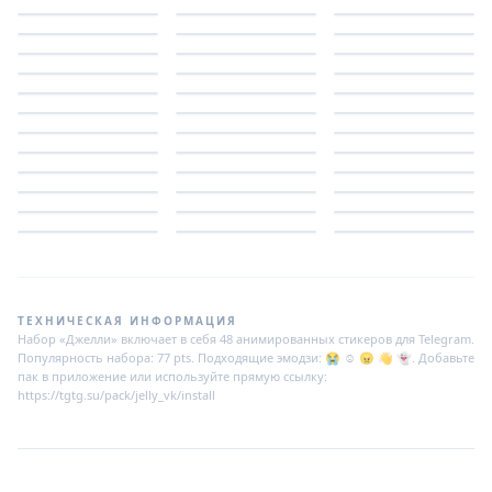
ТЕХНИЧЕСКАЯ ИНФОРМАЦИЯ
Набор «Джелли» включает в себя 48 анимированных стикеров для Telegram.
Популярность набора: 77 pts. Подходящие эмодзи: 😭 ☺️ 😠 👋 👻. Добавьте
пак в приложение или используйте прямую ссылку:
https://tgtg.su/pack/jelly_vk/install