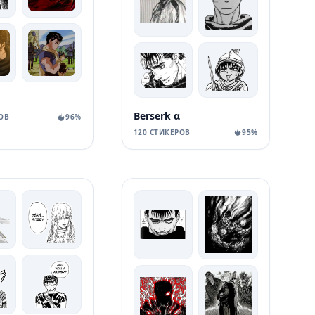
Berserk α
ОВ
96%
120 СТИКЕРОВ
95%