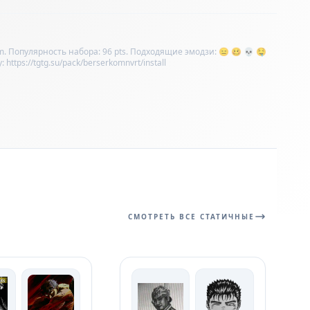
m. Популярность набора: 96 pts. Подходящие эмодзи: 😑 🥴 💀 🤤
tps://tgtg.su/pack/berserkomnvrt/install
СМОТРЕТЬ ВСЕ СТАТИЧНЫЕ