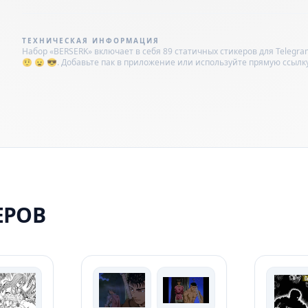
ТЕХНИЧЕСКАЯ ИНФОРМАЦИЯ
Набор «BERSERK» включает в себя 89 статичных стикеров для Telegra
🤨 😦 😎. Добавьте пак в приложение или используйте прямую ссылку: ht
ЕРОВ