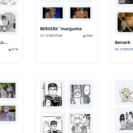
BERSERK ”margusha
25 СТИКЕРОВ
96%
BERSERK / ベルセルク / СКАЖЕНИЙ
Berserk
97%
58 СТИКЕР