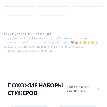
ТЕХНИЧЕСКАЯ ИНФОРМАЦИЯ
Коллекция стикеров «Канала» состоит из 50 статичных стикеров.
Популярность набора: 82 pts. Подходящие эмодзи: ❤️ 🎃 👍 🥰 ✌️ 😊 👋.
Добавьте пак в приложение или используйте прямую ссылку:
https://tgtg.su/pack/GoodMoJuli/install
ПОХОЖИЕ НАБОРЫ
СМОТРЕТЬ ВСЕ
СТИКЕРОВ
СТАТИЧНЫЕ