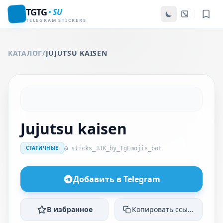
TGTG
SU
TELEGRAM STICKERS
КАТАЛОГ
/
JUJUTSU KAISEN
Jujutsu kaisen
СТАТИЧНЫЕ
@ sticks_JJK_by_TgEmojis_bot
Добавить в Telegram
В избранное
Копировать ссылку