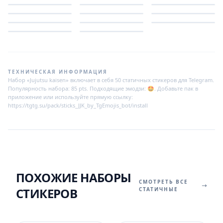
ТЕХНИЧЕСКАЯ ИНФОРМАЦИЯ
Набор «Jujutsu kaisen» включает в себя 50 статичных стикеров для Telegram.
Популярность набора: 85 pts. Подходящие эмодзи: 🤩. Добавьте пак в
приложение или используйте прямую ссылку:
https://tgtg.su/pack/sticks_JJK_by_TgEmojis_bot/install
ПОХОЖИЕ НАБОРЫ
СМОТРЕТЬ ВСЕ
СТИКЕРОВ
СТАТИЧНЫЕ