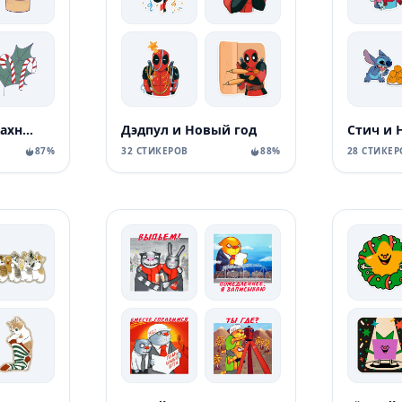
Новым годом пахнет
Дэдпул и Новый год
Стич и 
87%
32 СТИКЕРОВ
88%
28 СТИКЕР