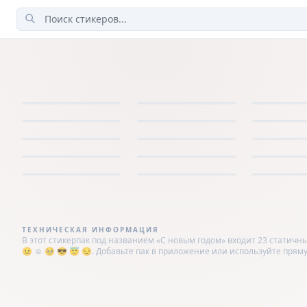
ТЕХНИЧЕСКАЯ ИНФОРМАЦИЯ
В этот стикерпак под названием «С новым годом» входит 23 статичны
😐 ☺️ 🥺 😎 😇 😒. Добавьте пак в приложение или используйте прямую сс