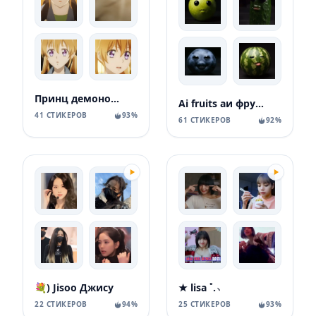
Принц демонов дома Момочи
Ai fruits аи фрукты
41 СТИКЕРОВ
93%
61 СТИКЕРОВ
92%
💐) Jisoo Джису
★‌ lisa ˚.﹆
22 СТИКЕРОВ
94%
25 СТИКЕРОВ
93%