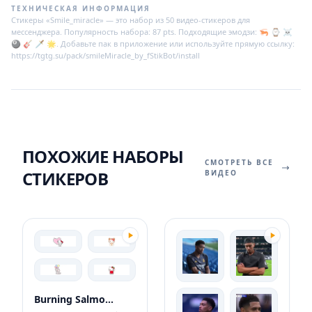
ТЕХНИЧЕСКАЯ ИНФОРМАЦИЯ
Стикеры «Smile_miracle» — это набор из 50 видео-стикеров для
мессенджера. Популярность набора: 87 pts. Подходящие эмодзи: 🦐 ⌚ ☠
🎱 🎸 🗡 🌟. Добавьте пак в приложение или используйте прямую ссылку:
https://tgtg.su/pack/smileMiracle_by_fStikBot/install
ПОХОЖИЕ НАБОРЫ
СМОТРЕТЬ ВСЕ
СТИКЕРОВ
ВИДЕО
Burning Salmon Deer