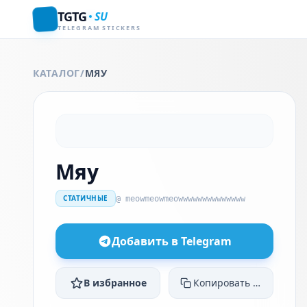
TGTG
SU
TELEGRAM STICKERS
КАТАЛОГ
/
МЯУ
Мяу
СТАТИЧНЫЕ
@ meowmeowmeowwwwwwwwwwwwww
Добавить в Telegram
В избранное
Копировать ссылку