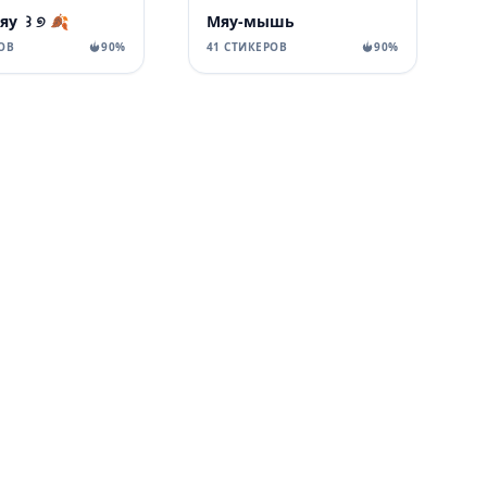
яу ꒱ ୭ 🍂
Мяу-мышь
ОВ
90%
41 СТИКЕРОВ
90%