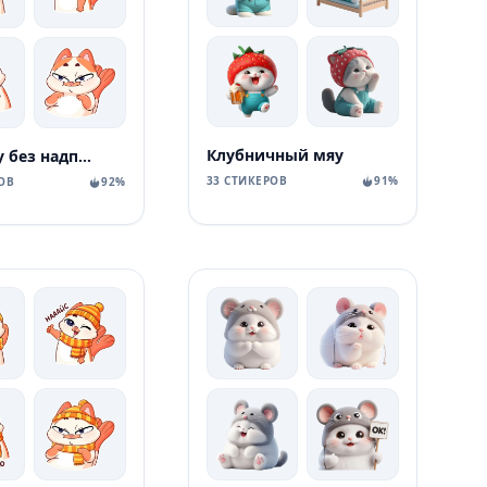
Клубничный мяу
Миу-Мяу без надписей
33 СТИКЕРОВ
91%
ОВ
92%