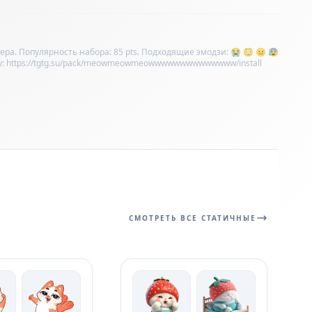
ра. Популярность набора: 85 pts. Подходящие эмодзи: 😭 😳 😐 😰
ку: https://tgtg.su/pack/meowmeowmeowwwwwwwwwwwwww/install
СМОТРЕТЬ ВСЕ СТАТИЧНЫЕ