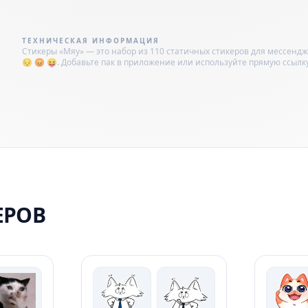
ТЕХНИЧЕСКАЯ ИНФОРМАЦИЯ
Стикеры «Мяу» — это набор из 110 статичных стикеров для мессендже
😔 😡 😝. Добавьте пак в приложение или используйте прямую ссыл
ЕРОВ