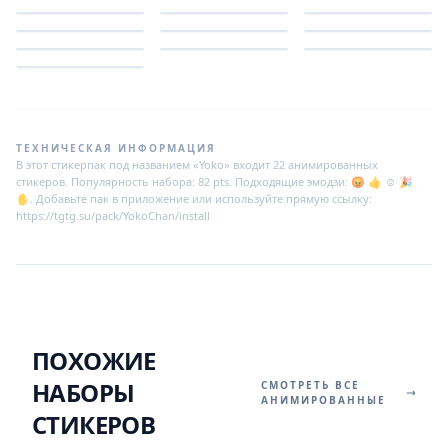
ТЕХНИЧЕСКАЯ ИНФОРМАЦИЯ
В этот стикерпак под названием «Yoko» входит 22 анимированных
стикеров. Популярность набора: 82 pts. Подходящие эмодзи: 😡 👍 ☺️ 🎉
✋. Добавьте пак в приложение или используйте прямую ссылку:
https://tgtg.su/pack/YokoChan/install
ПОХОЖИЕ
НАБОРЫ
СМОТРЕТЬ ВСЕ
АНИМИРОВАННЫЕ
СТИКЕРОВ