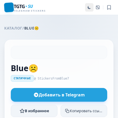
TGTG
SU
TELEGRAM STICKERS
КАТАЛОГ
/
BLUE☹
Blue☹
СТАТИЧНЫЕ
@ StickersFromBlue7
Добавить в Telegram
В избранное
Копировать ссылку