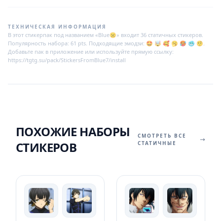
ТЕХНИЧЕСКАЯ ИНФОРМАЦИЯ
В этот стикерпак под названием «Blue☹» входит 36 статичных стикеров.
Популярность набора: 61 pts. Подходящие эмодзи: 🤩 🤯 🥰 🥱 🥵 🥶 🤨.
Добавьте пак в приложение или используйте прямую ссылку:
https://tgtg.su/pack/StickersFromBlue7/install
ПОХОЖИЕ НАБОРЫ
СМОТРЕТЬ ВСЕ
СТИКЕРОВ
СТАТИЧНЫЕ