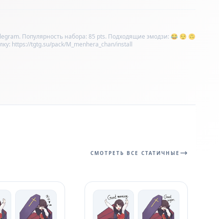
legram. Популярность набора: 85 pts. Подходящие эмодзи: 😂 😌 🙃
: https://tgtg.su/pack/M_menhera_chan/install
СМОТРЕТЬ ВСЕ СТАТИЧНЫЕ