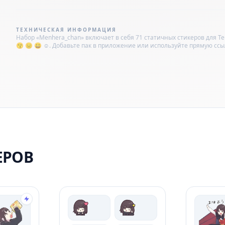
ТЕХНИЧЕСКАЯ ИНФОРМАЦИЯ
Набор «Menhera_chan» включает в себя 71 статичных стикеров для Te
😙 😑 😀 ☺️. Добавьте пак в приложение или используйте прямую ссылку
ЕРОВ