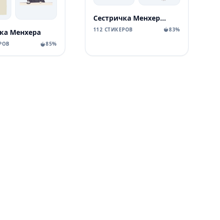
Сестричка Менхера 2
112 СТИКЕРОВ
83%
ка Менхера
РОВ
85%