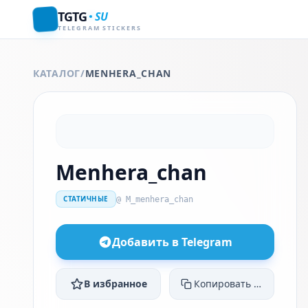
TGTG
SU
TELEGRAM STICKERS
КАТАЛОГ
/
MENHERA_CHAN
Menhera_chan
СТАТИЧНЫЕ
@ M_menhera_chan
Добавить в Telegram
В избранное
Копировать ссылку