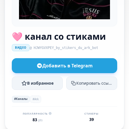
🩷 канал со стиками
ВИДЕО
@ HJWYGVXPEY_by_stikers_du_ark_bot
Добавить в Telegram
В избранное
Копировать ссылку
#Каналы
#Ark
ПОПУЛЯРНОСТЬ
СТИКЕРЫ
39
83
pts