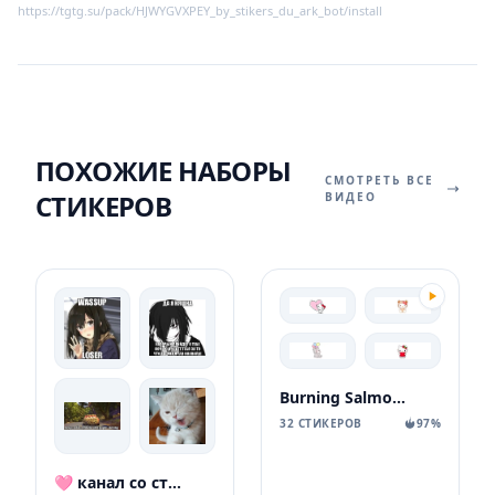
https://tgtg.su/pack/HJWYGVXPEY_by_stikers_du_ark_bot/install
ПОХОЖИЕ НАБОРЫ
СМОТРЕТЬ ВСЕ
СТИКЕРОВ
ВИДЕО
Burning Salmon Deer
32 СТИКЕРОВ
97%
🩷 канал со стиками