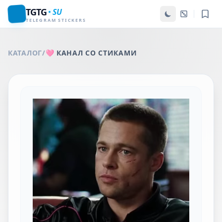
TGTG
SU
TELEGRAM STICKERS
КАТАЛОГ
/
🩷 КАНАЛ СО СТИКАМИ