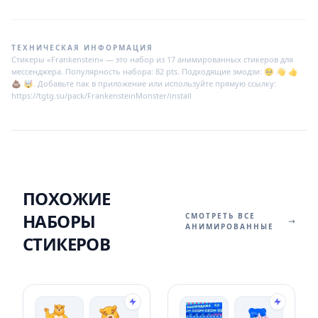
ТЕХНИЧЕСКАЯ ИНФОРМАЦИЯ
Стикеры «Frankenstein» — это набор из 17 анимированных стикеров для
мессенджера. Популярность набора: 82 pts. Подходящие эмодзи: 🥺 👋 👍
💩 🤯. Добавьте пак в приложение или используйте прямую ссылку:
https://tgtg.su/pack/FrankensteinMonster/install
ПОХОЖИЕ
НАБОРЫ
СМОТРЕТЬ ВСЕ
АНИМИРОВАННЫЕ
СТИКЕРОВ