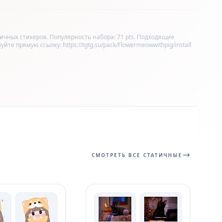
ных стикеров. Популярность набора: 71 pts. Подходящие
йте прямую ссылку: https://tgtg.su/pack/Flowermeowwithpig/install
СМОТРЕТЬ ВСЕ СТАТИЧНЫЕ