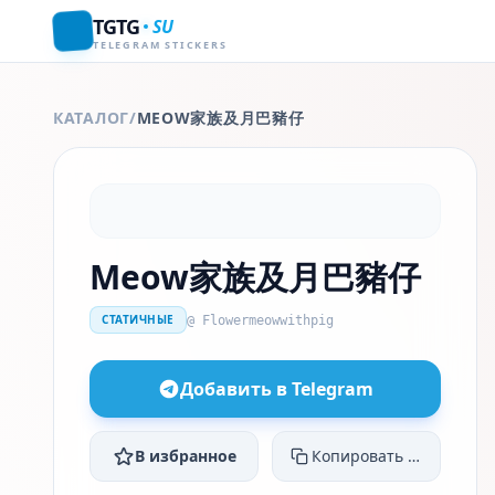
TGTG
SU
TELEGRAM STICKERS
КАТАЛОГ
/
MEOW家族及月巴豬仔
Meow家族及月巴豬仔
СТАТИЧНЫЕ
@ Flowermeowwithpig
Добавить в Telegram
В избранное
Копировать ссылку