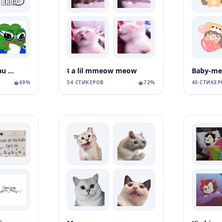
Meow meow miau miau
⨾ a lil mmeow meow
Baby-me
69%
54 СТИКЕРОВ
72%
40 СТИКЕР