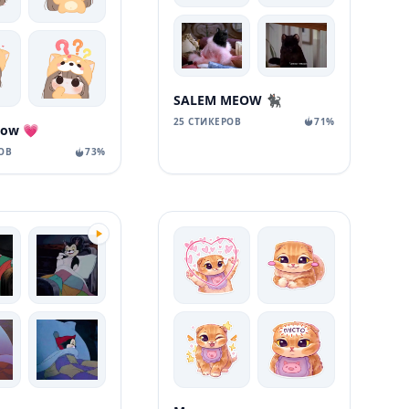
SALEM MEOW 🐈‍⬛
25 СТИКЕРОВ
71%
ow 💗
ОВ
73%