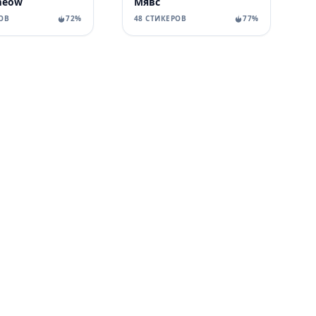
-meow
Мявс
ОВ
72%
48 СТИКЕРОВ
77%