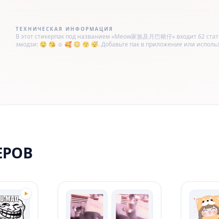
ТЕХНИЧЕСКАЯ ИНФОРМАЦИЯ
В этот стикерпак под названием «Meow家族及月巴豬仔» входит 62 статич
эмодзи: 🤤 😘 ☺️ 🥰 😳 😙 😴. Добавьте пак в приложение или использу
ЕРОВ