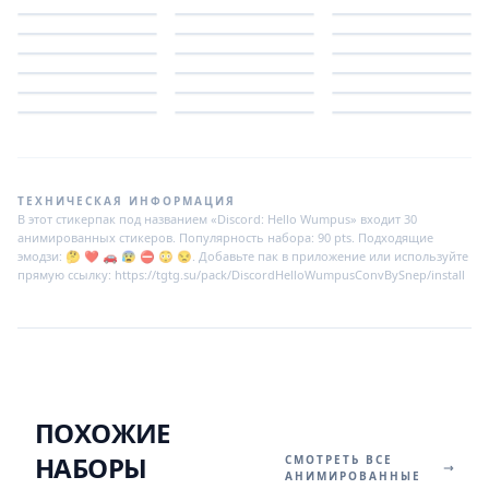
ТЕХНИЧЕСКАЯ ИНФОРМАЦИЯ
В этот стикерпак под названием «Discord: Hello Wumpus» входит 30
анимированных стикеров. Популярность набора: 90 pts. Подходящие
эмодзи: 🤔 ❤️ 🚗 😰 ⛔️ 😳 😒. Добавьте пак в приложение или используйте
прямую ссылку: https://tgtg.su/pack/DiscordHelloWumpusConvBySnep/install
ПОХОЖИЕ
НАБОРЫ
СМОТРЕТЬ ВСЕ
АНИМИРОВАННЫЕ