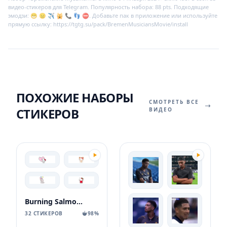
видео-стикеров для Telegram. Популярность набора: 88 pts. Подходящие
эмодзи: 😁 😑 ✈️ 🙀 📞 👣 ⛔️. Добавьте пак в приложение или используйте
прямую ссылку: https://tgtg.su/pack/BremenMusiciansMovie/install
ПОХОЖИЕ НАБОРЫ
СМОТРЕТЬ ВСЕ
СТИКЕРОВ
ВИДЕО
Burning Salmon Deer
32 СТИКЕРОВ
98%