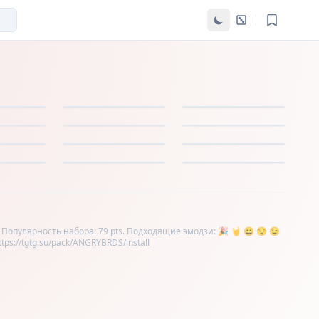
 Популярность набора: 79 pts. Подходящие эмодзи: 🎉 🤘 😀 😒 😉
s://tgtg.su/pack/ANGRYBRDS/install