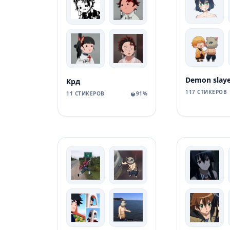
Demon slaye
Крд
117 СТИКЕРОВ
11 СТИКЕРОВ
91%