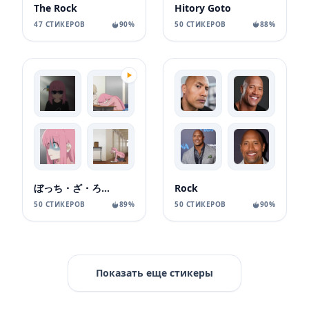
Hitory Goto
The Rock
50 СТИКЕРОВ
88%
47 СТИКЕРОВ
90%
Rock
ぼっち・ざ・ろっく！() 4
50 СТИКЕРОВ
90%
50 СТИКЕРОВ
89%
Показать еще стикеры