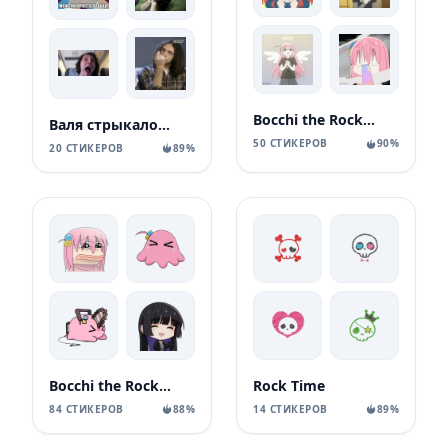
Bocchi the Rock! 2 🎸
Валя стрыкало!🔥🌹
50 СТИКЕРОВ
90%
20 СТИКЕРОВ
89%
Bocchi the Rock! 🎸
Rock Time
84 СТИКЕРОВ
88%
14 СТИКЕРОВ
89%