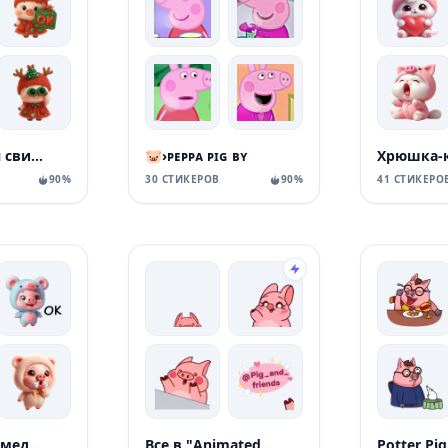
Новогодняя свинка
🐷›ᴘᴇᴘᴘᴀ ᴘɪɢ ʙʏ
Хрюшка-
90%
30 СТИКЕРОВ
90%
41 СТИКЕРО
Свинюшки-медведи
Все в "AnimatedPigValera
Potter Pig