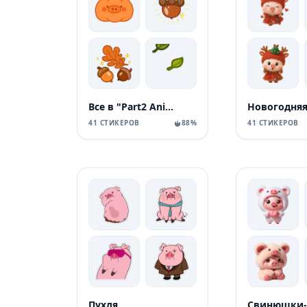
Все в "Part2 AnimatedPigValera
41 СТИКЕРОВ
88%
41 СТИКЕРОВ
Пухля