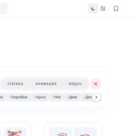
СТАТИКА
АНИМАЦИЯ
ВИДЕО
ик
#
Коробки
#
Крыс
#
Hot
#
Дом
#
Деньги
#
Hatsune
#
Б