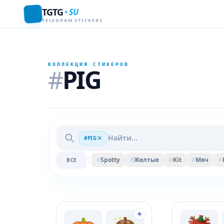
TGTG
SU
TELEGRAM STICKERS
КОЛЛЕКЦИЯ СТИКЕРОВ
#
PIG
#PIG
#
Spotty
#
Желтые
#
Kit
#
Мяч
#
ВСЕ