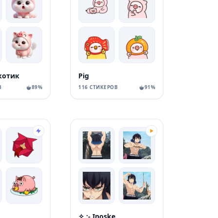
котик
Pig
В
89%
116 СТИКЕРОВ
91%
✧ :- Inoske