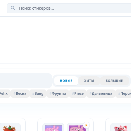
НОВЫЕ
ХИТЫ
БОЛЬШИЕ
Felix
#
Весна
#
Bang
#
Фрукты
#
Piece
#
Дьяволица
#
Перс