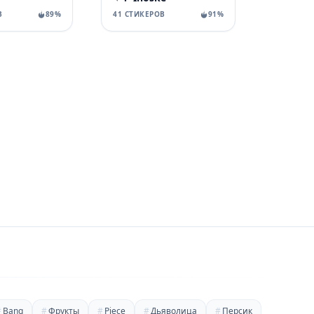
В
89%
41 СТИКЕРОВ
91%
#
Bang
#
Фрукты
#
Piece
#
Дьяволица
#
Персик