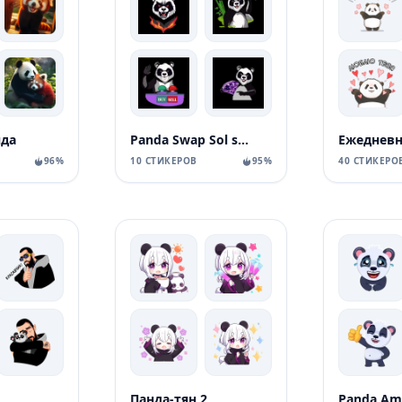
нда
Panda Swap Sol stickers
96%
10 СТИКЕРОВ
95%
40 СТИКЕРО
Панда-тян 2
Panda Am