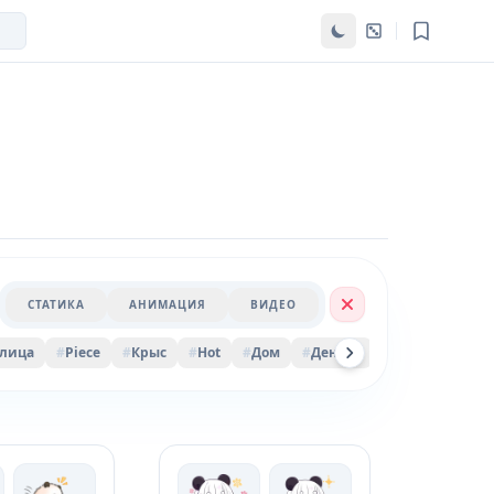
СТАТИКА
АНИМАЦИЯ
ВИДЕО
лица
#
Piece
#
Крыс
#
Hot
#
Дом
#
Деньги
#
Hatsune
#
Б