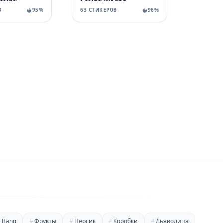
В
95%
63 СТИКЕРОВ
96%
#
Bang
#
Фрукты
#
Персик
#
Коробки
#
Дьяволица