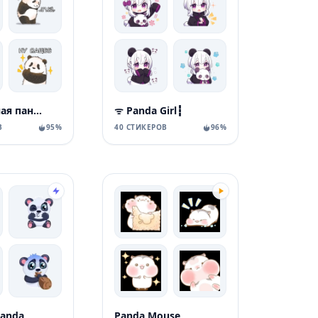
Ежедневная панда
ᯤ Panda Girl┇
В
95%
40 СТИКЕРОВ
96%
anda
Panda Mouse