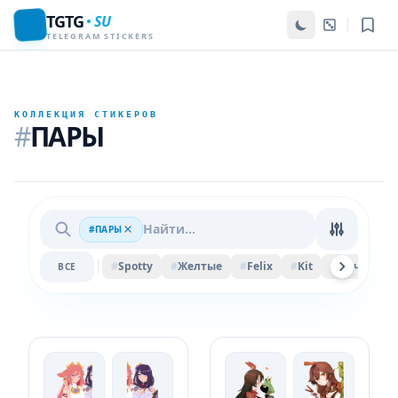
TGTG
SU
TELEGRAM STICKERS
КОЛЛЕКЦИЯ СТИКЕРОВ
#
ПАРЫ
#ПАРЫ
#
Spotty
#
Желтые
#
Felix
#
Kit
#
Мяч
#
Pi
ВСЕ