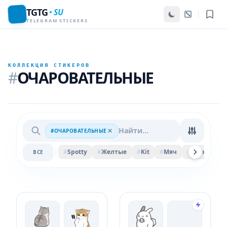
TGTG
SU
TELEGRAM STICKERS
КОЛЛЕКЦИЯ СТИКЕРОВ
#
ОЧАРОВАТЕЛЬНЫЕ
#ОЧАРОВАТЕЛЬНЫЕ
#
Spotty
#
Желтые
#
Kit
#
Мяч
#
Felix
#
Ве
ВСЕ