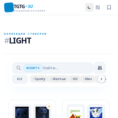
TGTG
SU
TELEGRAM STICKERS
КОЛЛЕКЦИЯ СТИКЕРОВ
#
LIGHT
#LIGHT
#
Spotty
#
Желтые
#
Kit
#
Мяч
#
Felix
#
B
ВСЕ