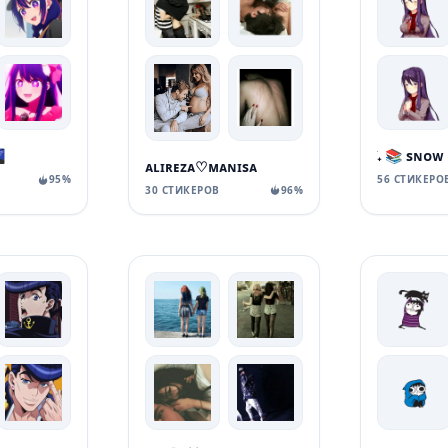

ᴀʟɪʀᴇᴢᴀ♡ᴍᴀɴɪsᴀ
95%
56 СТИКЕРО
30 СТИКЕРОВ
96%