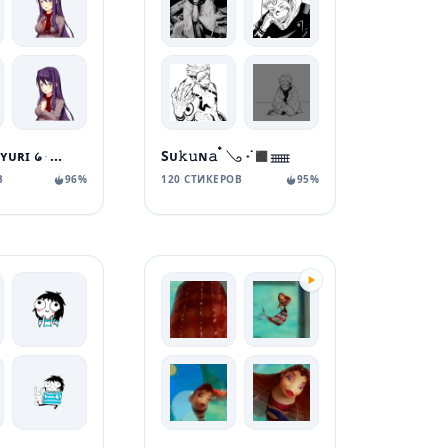
𝅄 ׂ 📚 sɴᴏᴡ ʏᴜʀɪ ᥀ ּ 💜
Sᴜ𝚔𝚞ɴ𝚊 ๋ 𓂅 ˖˙◼️𓈈
В
96%
120 СТИКЕРОВ
95%