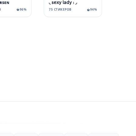
ʀsᴇɴ
◟ s𝖾𝗑𝗒 𝗅𝖺𝖽𝗒 ᎓‌ ◞
В
96%
75 СТИКЕРОВ
94%