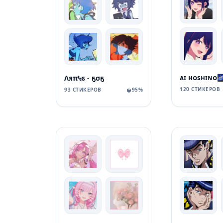
ᴀɪ ʜᴏsʜɪɴᴏ
ΛᴙπϞɕ - ҕσҕ
120 СТИКЕРОВ
93 СТИКЕРОВ
95%