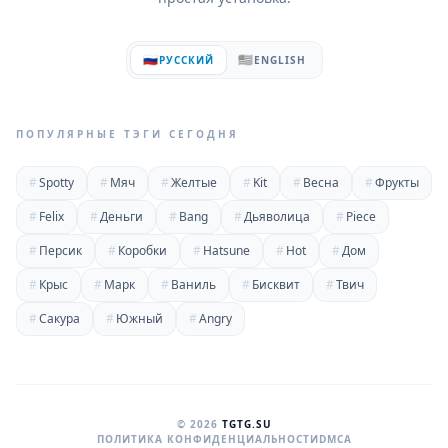
🇷🇺
🇺🇸
РУССКИЙ
ENGLISH
ПОПУЛЯРНЫЕ ТЭГИ СЕГОДНЯ
#
Spotty
#
Мяч
#
Желтые
#
Kit
#
Весна
#
Фрукты
#
Felix
#
Деньги
#
Bang
#
Дьяволица
#
Piece
#
Персик
#
Коробки
#
Hatsune
#
Hot
#
Дом
#
Крыс
#
Марк
#
Ваниль
#
Бисквит
#
Твич
#
Сакура
#
Южный
#
Angry
© 2026
TGTG.SU
ПОЛИТИКА КОНФИДЕНЦИАЛЬНОСТИ
DMCA