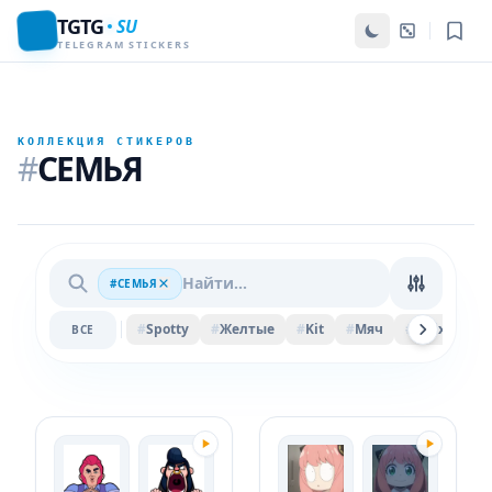
TGTG
SU
TELEGRAM STICKERS
КОЛЛЕКЦИЯ СТИКЕРОВ
#
СЕМЬЯ
#СЕМЬЯ
#
Spotty
#
Желтые
#
Kit
#
Мяч
#
Felix
#
Ве
ВСЕ