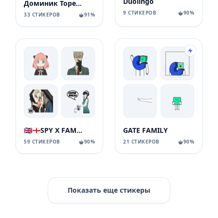
Duolingo
Доминик Торетто
9 СТИКЕРОВ
90%
33 СТИКЕРОВ
91%
🇬🇧🏴󠁧󠁢󠁥󠁮󠁧󠁿SPY X FAMILY
GATE FAMILY
59 СТИКЕРОВ
90%
21 СТИКЕРОВ
90%
Показать еще стикеры