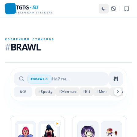
TGTG
SU
TELEGRAM STICKERS
КОЛЛЕКЦИЯ СТИКЕРОВ
#
BRAWL
#BRAWL
#
Spotty
#
Желтые
#
Kit
#
Мяч
#
Felix
#
Ве
ВСЕ