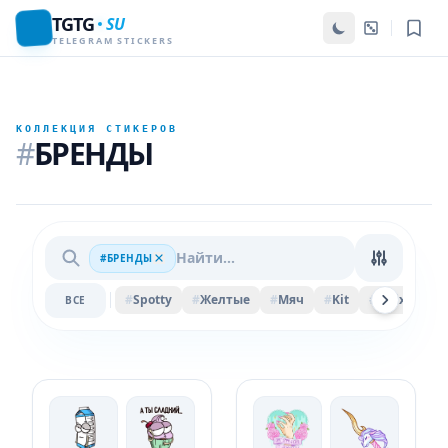
TGTG
SU
TELEGRAM STICKERS
КОЛЛЕКЦИЯ СТИКЕРОВ
#
БРЕНДЫ
#БРЕНДЫ
#
Spotty
#
Желтые
#
Мяч
#
Kit
#
Felix
#
Ве
ВСЕ