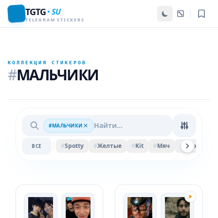
TGTG
SU
TELEGRAM STICKERS
КОЛЛЕКЦИЯ СТИКЕРОВ
#
МАЛЬЧИКИ
#МАЛЬЧИКИ
#
Spotty
#
Желтые
#
Kit
#
Мяч
#
Felix
#
Ве
ВСЕ