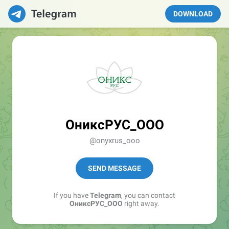
DOWNLOAD
ОниксРУС_ООО
@onyxrus_ooo
SEND MESSAGE
If you have
Telegram
, you can contact
ОниксРУС_ООО
right away.